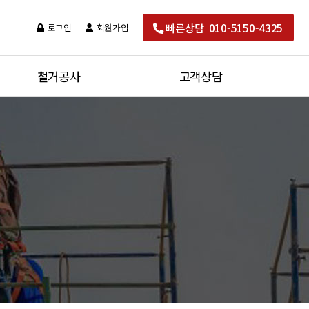
빠른상담 010-5150-4325
로그인
회원가입
철거공사
고객상담
대수선공사
공지사항
완전철거
견적문의
자료실