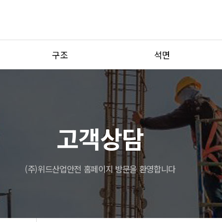
구조
석면
사전조사
석면조사
도면작성
석면해체공사
가설구조물구조검토
석면감리
고객상담
기타구조안정성검토
(주)위드산업안전 홈페이지 방문을 환영합니다