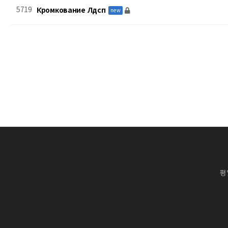
5719
Кромкование Лдсп
new
다음
맨끝
평일