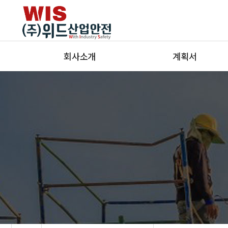
회사소개
계획서
인사말
해체(철거)계획서
회사연혁
안전관리계획서
조직도
유해위험방지계획서
등록증
안전보건대장
오시는 길
설계안전성검토
교육시설안전성평가
위험성평가
안전보건관리체계구축