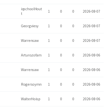
iqschoolHout
1
0
0
2026-08-07
t
Georgviesy
1
0
0
2026-08-07
Warrensaw
1
0
0
2026-08-07
Arturozofam
1
0
0
2026-08-06
Warrensaw
1
0
0
2026-08-06
Rogersoymn
1
0
0
2026-08-06
WalterHoisp
1
0
0
2026-08-06