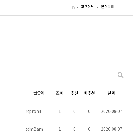
고객상담
견적문의
글쓴이
조회
추천
비추천
날짜
rcprohit
1
0
0
2026-08-07
tdmBam
1
0
0
2026-08-07