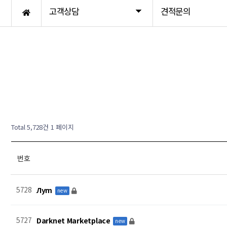
고객상담
견적문의
기타안전서류대행
새글
새글
새글
새글
새글
새글
새글
새글
새글
새글
Total 5,728건
1 페이지
번호
5728
Луm
new
5727
Darknet Marketplace
new