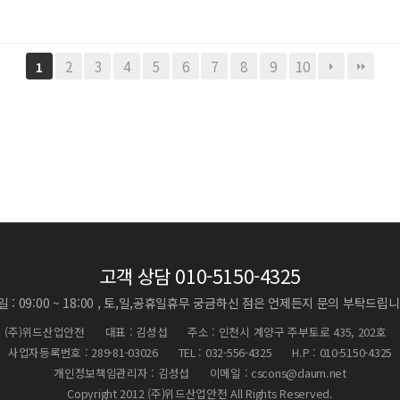
2
3
4
5
6
7
8
9
10
1
고객 상담
010-5150-4325
 : 09:00 ~ 18:00 , 토,일,공휴일휴무
궁금하신 점은 언제든지 문의 부탁드립니
(주)위드산업안전
대표 : 김성섭
주소 : 인천시 계양구 주부토로 435, 202호
사업자등록번호 : 289-81-03026
TEL : 032-556-4325
H.P : 010-5150-4325
개인정보책임관리자 : 김성섭
이메일 : cscons@daum.net
Copyright 2012 (주)위드산업안전 All Rights Reserved.