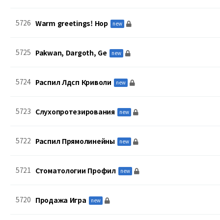
5726
Warm greetings! Hop
new
5725
Pakwan, Dargoth, Ge
new
5724
Распил Лдсп Криволи
new
5723
Слухопротезирования
new
5722
Распил Прямолинейны
new
5721
Стоматологии Профил
new
5720
Продажа Игра
new