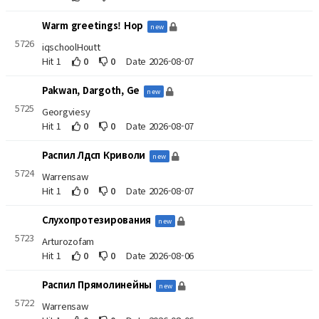
Warm greetings! Hop
new
5726
iqschoolHoutt
Hit 1
0
0
Date 2026-08-07
Pakwan, Dargoth, Ge
new
5725
Georgviesy
Hit 1
0
0
Date 2026-08-07
Распил Лдсп Криволи
new
5724
Warrensaw
Hit 1
0
0
Date 2026-08-07
Слухопротезирования
new
5723
Arturozofam
Hit 1
0
0
Date 2026-08-06
Распил Прямолинейны
new
5722
Warrensaw