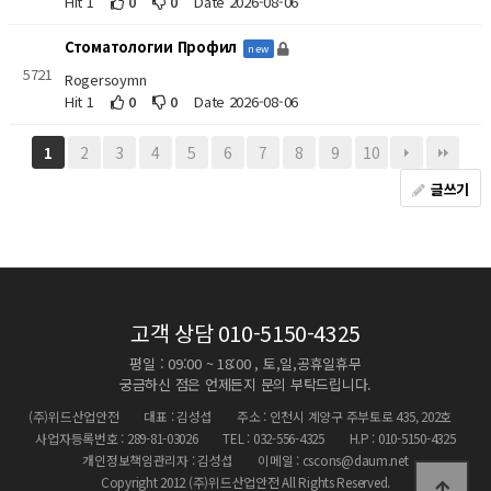
Hit 1
0
0
Date 2026-08-06
Стоматологии Профил
new
5721
Rogersoymn
Hit 1
0
0
Date 2026-08-06
2
3
4
5
6
7
8
9
10
1
글쓰기
고객 상담
010-5150-4325
평일 : 09:00 ~ 18:00 , 토,일,공휴일휴무
궁금하신 점은 언제든지 문의 부탁드립니다.
(주)위드산업안전
대표 : 김성섭
주소 : 인천시 계양구 주부토로 435, 202호
사업자등록번호 : 289-81-03026
TEL : 032-556-4325
H.P : 010-5150-4325
개인정보책임관리자 : 김성섭
이메일 : cscons@daum.net
Copyright 2012 (주)위드산업안전 All Rights Reserved.