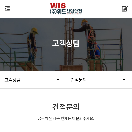
고객상담
고객상담
견적문의
견적문의
궁금하신 점은 언제든지 문의주세요.
새글
새글
새글
새글
새글
새글
새글
새글
새글
새글