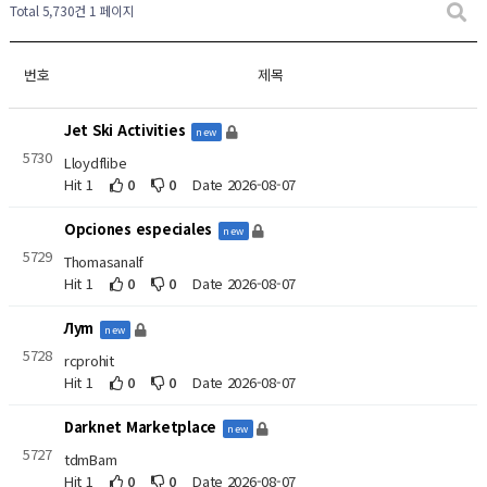
Total 5,730건
1 페이지
번호
제목
Jet Ski Activities
new
5730
Lloydflibe
Hit 1
0
0
Date 2026-08-07
Opciones especiales
new
5729
Thomasanalf
Hit 1
0
0
Date 2026-08-07
Луm
new
5728
rcprohit
Hit 1
0
0
Date 2026-08-07
Darknet Marketplace
new
5727
tdmBam
Hit 1
0
0
Date 2026-08-07