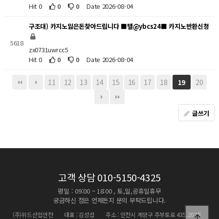
Hit 0
0
0
Date 2026-08-04
구조대) 카지노잃은돈찾아드립니다 ■텔@ybcs24■ 카지노반환신청
5618
zx0731uwrcc5
Hit 0
0
0
Date 2026-08-04
11
12
13
14
15
16
17
18
20
19
글쓰기
고객 상담
010-5150-4325
평일 : 09:00 ~ 18:00 , 토,일,공휴일휴무
궁금하신 점은 언제든지 문의 부탁드립니다.
(주)위드산업안전
대표 : 김성섭
주소 : 인천시 계양구 주부토로 435, 202호