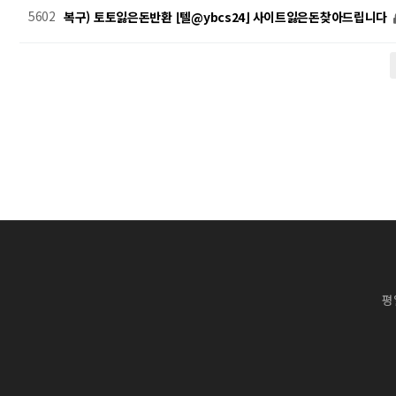
5602
복구) 토토잃은돈반환 ⌊텔@ybcs24⌋ 사이트잃은돈찾아드립니다
전
다음
맨끝
평일