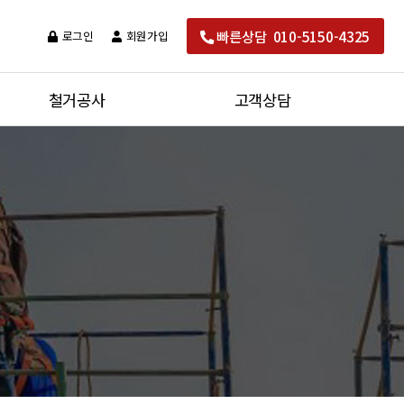
빠른상담 010-5150-4325
로그인
회원가입
철거공사
고객상담
대수선공사
공지사항
완전철거
견적문의
자료실