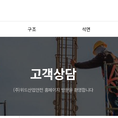
구조
석면
사전조사
석면조사
도면작성
석면해체공사
가설구조물구조검토
석면감리
고객상담
기타구조안정성검토
(주)위드산업안전 홈페이지 방문을 환영합니다