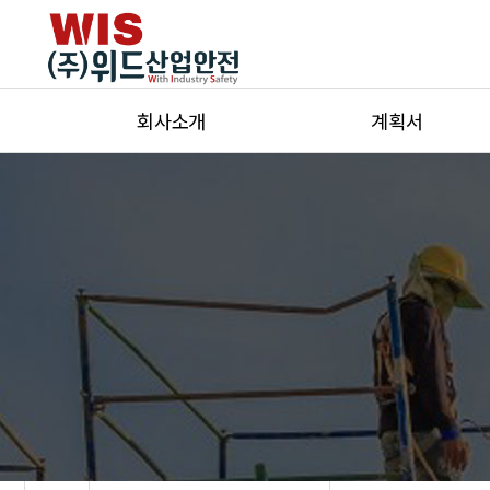
회사소개
계획서
인사말
해체(철거)계획서
회사연혁
안전관리계획서
조직도
유해위험방지계획서
등록증
안전보건대장
오시는 길
설계안전성검토
교육시설안전성평가
위험성평가
안전보건관리체계구축