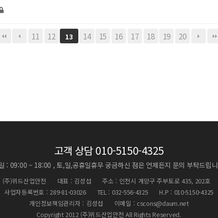
11
12
14
15
16
17
18
19
20
13
고객 상담
010-5150-4325
 : 09:00 ~ 18:00 , 토,일,공휴일휴무
궁금하신 점은 언제든지 문의 부탁드립니
(주)위드산업안전
대표 : 김성섭
주소 : 인천시 계양구 주부토로 435, 202호
사업자등록번호 : 289-81-03026
TEL : 032-556-4325
H.P : 010-5150-4325
개인정보책임관리자 : 김성섭
이메일 : cscons@daum.net
Copyright 2012 (주)위드산업안전 All Rights Reserved.