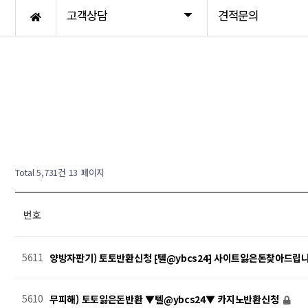
고객상담
견적문의
기타안전서류대행
Total 5,731건
13 페이지
번호
5611
양방자판기) 토토반환신청 ⁅텔@ybcs24⁆ 사이트잃은돈찾아드립
5610
무피해) 토토잃은돈반환 ▼텔@ybcs24▼ 카지노반환신청