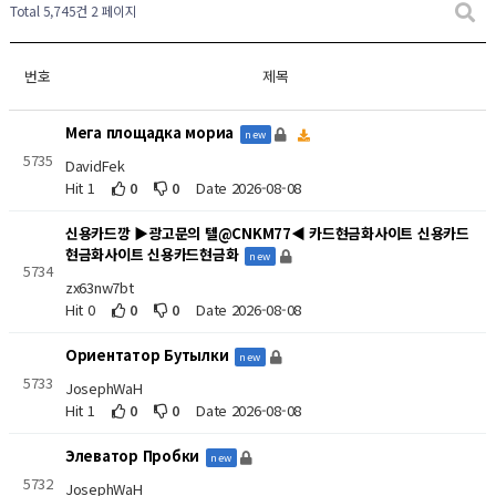
Total 5,745건
2 페이지
번호
제목
Мега площадка мориа
new
5735
DavidFek
Hit 1
0
0
Date 2026-08-08
신용카드깡 ▶광고문의 텔@CNKM77◀ 카드현금화사이트 신용카드
현금화사이트 신용카드현금화
new
5734
zx63nw7bt
Hit 0
0
0
Date 2026-08-08
Ориентатор Бутылки
new
5733
JosephWaH
Hit 1
0
0
Date 2026-08-08
Элеватор Пробки
new
5732
JosephWaH