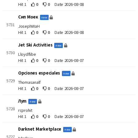
Hit 1
0
0
Date 2026-08-08
Сип Моек
new
5731
JosephWaH
Hit 1
0
0
Date 2026-08-08
Jet Ski Activities
new
5730
Lloydflibe
Hit 1
0
0
Date 2026-08-07
Opciones especiales
new
5729
Thomasanalf
Hit 1
0
0
Date 2026-08-07
Луm
new
5728
rcprohit
Hit 1
0
0
Date 2026-08-07
Darknet Marketplace
new
5727