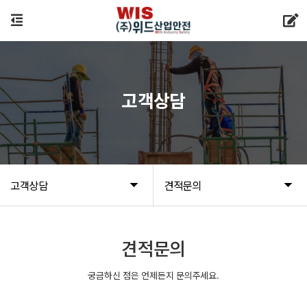
고객상담
고객상담
견적문의
견적문의
궁금하신 점은 언제든지 문의주세요.
새글
새글
새글
새글
새글
새글
새글
새글
새글
새글