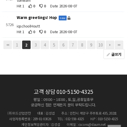
tdmBam
Hit 1
0
0
Date 2026-08-07
Warm greetings! Hop
new
5726
iqschoolHoutt
Hit 1
0
0
Date 2026-08-07
1
3
4
5
6
7
8
9
10
2
글쓰기
고객 상담
010-5150-4325
평일 : 09:00 ~ 18:00 , 토,일,공휴일휴무
궁금하신 점은 언제든지 문의 부탁드립니다.
(주)위드산업안전
대표 : 김성섭
주소 : 인천시 계양구 주부토로 435, 202호
사업자등록번호 : 289-81-03026
TEL : 032-556-4325
H.P : 010-5150-4325
개인정보책임관리자 : 김성섭
이메일 : cscons@daum.net